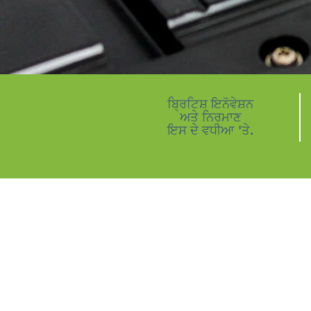
ਬ੍ਰਿਟਿਸ਼ ਇਨੋਵੇਸ਼ਨ
ਅਤੇ ਨਿਰਮਾਣ
ਇਸ ਦੇ ਵਧੀਆ 'ਤੇ.