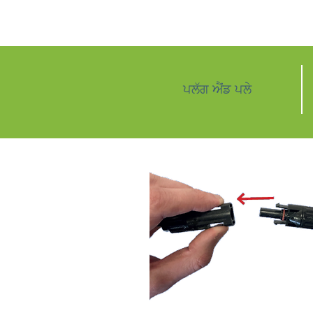
ਪਲੱਗ ਐਂਡ ਪਲੇ