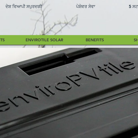
ਦੇਸ਼ ਵਿਆਪੀ ਸਪੁਰਦਗੀ
ਪੇਸ਼ੇਵਰ ਸੇਵਾ
5 ਸਟ
TS
ENVIROTILE SOLAR
BENEFITS
S