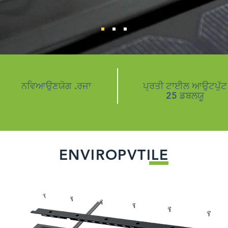
ਨਵਿਆਉਣਯੋਗ .ਰਜਾ
ਪ੍ਰਤੀ ਟਾਈਲ ਆਉਟਪੁੱਟ
25 ਡਬਲਯੂ
ENVIROPVTILE