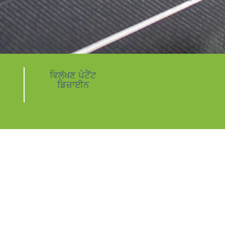
ਵਿਲੱਖਣ ਪੇਟੈਂਟ
ਡਿਜ਼ਾਈਨ