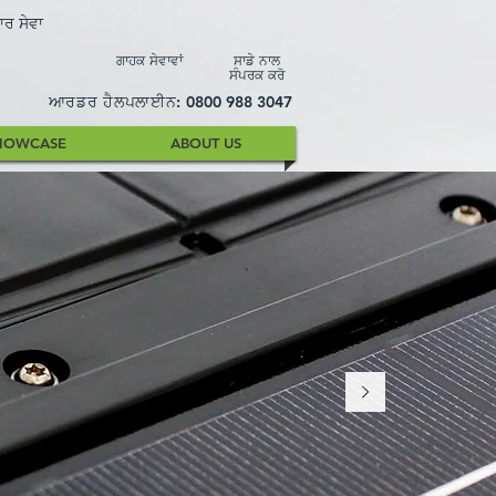
ਾਰ ਸੇਵਾ
ਗਾਹਕ ਸੇਵਾਵਾਂ
ਸਾਡੇ ਨਾਲ
ਸੰਪਰਕ ਕਰੋ
ਆਰਡਰ ਹੈਲਪਲਾਈਨ:
0800 988 3047
HOWCASE
ABOUT US