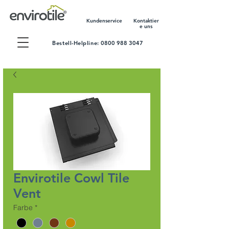
Kundenservice
Kontaktier
e uns
Bestell-Helpline:
0800 988 3047
Envirotile Cowl Tile
Vent
Farbe
*