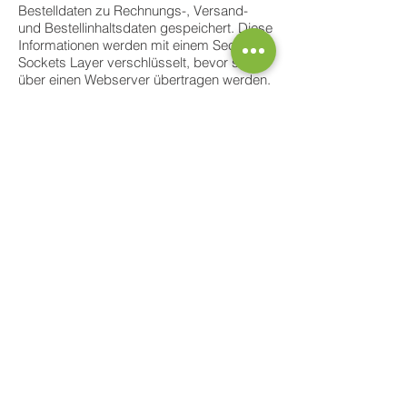
Bestelldaten zu Rechnungs-, Versand-
und Bestellinhaltsdaten gespeichert. Diese
Informationen werden mit einem Secure
Sockets Layer verschlüsselt, bevor sie
über einen Webserver übertragen werden.
Wir speichern Ihre Kreditkartendaten nicht.
.
Cookies und Browserinformationen
Cookies sind kleine Dateien, die sich auf
Ihrem Computer befinden und es uns
ermöglichen, Sie bei Ihrem nächsten
Besuch zu erkennen oder den Inhalt Ihres
Einkaufswagens zu speichern. Wir
verwenden sie nur, um diese
Informationen zu verfolgen.
© 2021 Green Sustainable
Products Company Ltd.
Datenschutz-
Bestimmungen