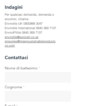
Indagini
Per qualsiasi domanda, domanda o
encomio, chiama:
Envirotile UK
0800988 3047
Envirotile International
0845 269 7137
EnviroPVtile
0845 269 7137
envirotile@eurocell.co.uk
enquiries@greensustainableproducts
co.com
Contattaci
Nome di battesimo
Cognome
E-mail