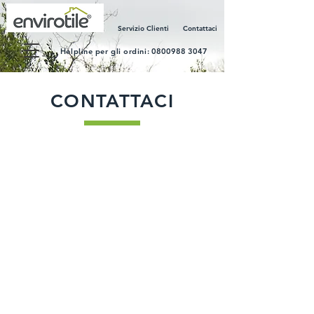
Servizio Clienti
Contattaci
Helpline per gli ordini:
0800988 3047
CONTATTACI