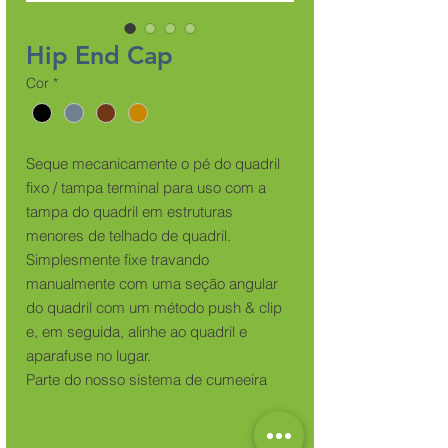
Hip End Cap
Cor
*
Seque mecanicamente o pé do quadril
fixo / tampa terminal para uso com a
tampa do quadril em estruturas
menores de telhado de quadril.
Simplesmente fixe travando
manualmente com uma seção angular
do quadril com um método push & clip
e, em seguida, alinhe ao quadril e
aparafuse no lugar.
Parte do nosso sistema de cumeeira
universal que pode ser usado com
outros tipos de coberturas de telhado.
INFORMAÇÃO DO PRODUTO