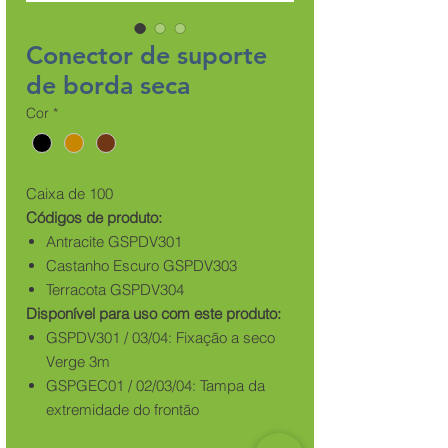
Conector de suporte
de borda seca
Cor
*
Caixa de 100
Códigos de produto:
Antracite GSPDV301
Castanho Escuro GSPDV303
Terracota GSPDV304
Disponível para uso com este produto:
GSPDV301 / 03/04: Fixação a seco
Verge 3m
GSPGEC01 / 02/03/04: Tampa da
extremidade do frontão